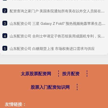
2
​配资查询之家门户 美国务院通知所有美在以外交人员留在避难所
3
​山东配资公司 三星 Galaxy Z Fold7 预热视频炮轰苹果生态 9 大宣传噱头
4
​山东配资公司 合利士申请定子铁芯组装用成圆机专利，实现了绕线铁芯的标准化成圆、自动化工作和可循环流程
5
​山东配资公司 白糖期货上涨 市场权衡进口需求与供应
太原股票配资网
按月配资
股票入门配资知识网
友情链接：