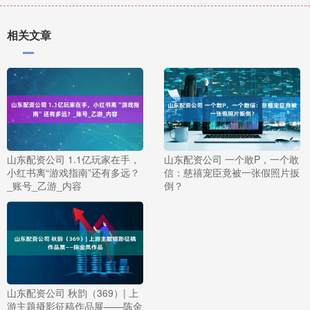
相关文章
山东配资公司 1.1亿玩家在手，
山东配资公司 一个敢P，一个敢
小红书离“游戏指南”还有多远？
信：慈禧宠臣竟被一张假照片扳
_账号_乙游_内容
倒？
山东配资公司 秋韵（369）| 上
游主题摄影征稿作品展——陈金