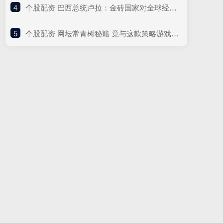
4
​个股配资 巴西总统卢拉：金砖国家对全球经济发展及多边主义体系贡献巨大
5
​个股配资 网坛常青树秘籍 竟与这款策略游戏不谋而合_三国_玩家_天下