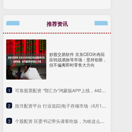
推荐资讯
炒股交易软件 京东CEO许冉回
应转战酒旅等市场：坚持创新，
但不偏离即时零售大方向
1
​可靠股票配资 “鄂汇办”鸿蒙版APP上线，442个便民服务应用完成适配改造
2
​按月配资平台 行业追踪|电子存储市场（6月16日-6月22日）：DDR4/16Gb价格环比大幅上涨
3
​个股配资 区委书记带头请客吃饭，为啥这么多人关注？| 锋面评论